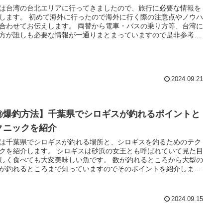
は台湾の台北エリアに行ってきましたので、旅行に必要な情報を
海外に行ったので海外に行く際の注意点やノウハ
てお伝えします。 両替から電車・バスの乗り方等、台湾に
方が誰しも必要な情報が一通りまとまっていますので是非参考に
ください。
2024.09.21
㊙爆釣方法】千葉県でシロギスが釣れるポイントと
クニックを紹介
は千葉県でシロギスが釣れる場所と、シロギスを釣るためのテク
クを紹介します。 シロギスは砂浜の女王とも呼ばれていて見た目
しく食べても大変美味しい魚です。 数が釣れるところから大型の
が釣れるところまで知っていますのでそのポイントを紹介しま
 そしてシロギスと言えども適当にやっていては釣れないので、釣
めのテクニックを紹介します。
2024.09.15