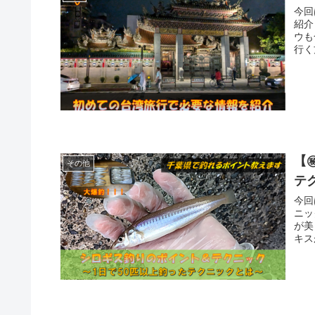
今回
紹介します。 初めて
ウも合わせ
行く
して
【
その他
テ
今回
ニッ
が美
キス
す。
るた