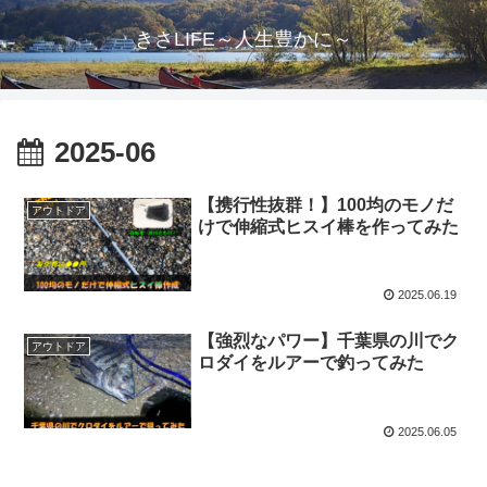
きさLIFE～人生豊かに～
2025-06
【携行性抜群！】100均のモノだ
アウトドア
けで伸縮式ヒスイ棒を作ってみた
2025.06.19
【強烈なパワー】千葉県の川でク
アウトドア
ロダイをルアーで釣ってみた
2025.06.05