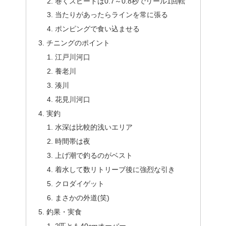
巻くスピードは0.7～0.8秒でリール1回転
当たりがあったらラインを常に張る
ポンピングで食い込ませる
チニングのポイント
江戸川河口
養老川
湊川
花見川河口
実釣
水深は比較的浅いエリア
時間帯は夜
上げ潮で釣るのがベスト
着水して数リトリーブ後に強烈な引き
クロダイゲット
まさかの外道(笑)
釣果・実食
2匹とも40cmオーバー