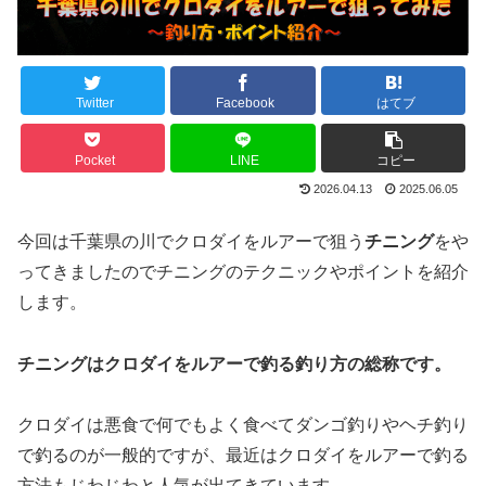
Twitter
Facebook
はてブ
Pocket
LINE
コピー
2026.04.13
2025.06.05
今回は千葉県の川でクロダイをルアーで狙う
チニング
をや
ってきましたのでチニングのテクニックやポイントを紹介
します。
チニングはクロダイをルアーで釣る釣り方の総称です。
クロダイは悪食で何でもよく食べてダンゴ釣りやヘチ釣り
で釣るのが一般的ですが、最近はクロダイをルアーで釣る
方法もじわじわと人気が出てきています。