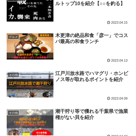
ルトップ10を紹介【○○を釣る】
2023.04.15
木更津の絶品和食「彦一」でコス
グルメ
パ最高の和食ランチ
2023.04.13
江戸川放水路でハマグリ・ホンビ
その他
ノス等が取れるポイントを紹介
2023.04.09
潮干狩り等で獲れる千葉県で漁業
その他
権がない貝を紹介