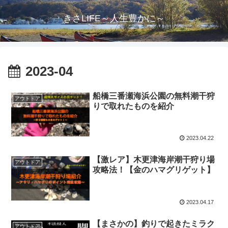
きさLIFE～人生豊かに～
2023-04
船橋三番瀬海浜公園の無料潮干狩
アウトドア
りで取れたものを紹介
2023.04.22
【激レア】木更津海岸潮干狩り場
アウトドア
攻略法！【金のハマグリゲット】
2023.04.17
【まさかの】釣りで起きたミラク
アウトドア