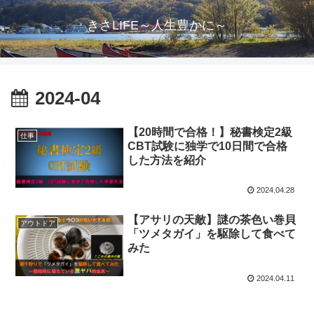
きさLIFE～人生豊かに～
2024-04
【20時間で合格！】秘書検定2級
仕事
CBT試験に独学で10日間で合格
した方法を紹介
2024.04.28
【アサリの天敵】謎の茶色い巻貝
アウトドア
「ツメタガイ」を駆除して食べて
みた
2024.04.11