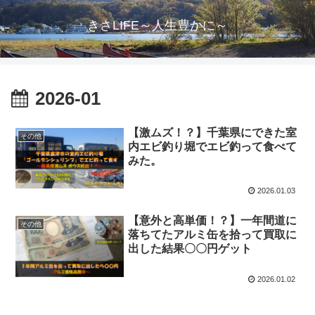
きさLIFE～人生豊かに～
2026-01
【激ムズ！？】千葉県にできた室
その他
内エビ釣り堀でエビ釣って食べて
みた。
2026.01.03
【意外と高単価！？】一年間道に
その他
落ちてたアルミ缶を拾って買取に
出した結果〇〇円ゲット
2026.01.02