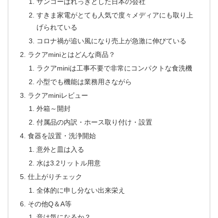
サンコーはれっきとした日本の会社
すきま家電がとても人気で度々メディアにも取り上
げられている
コロナ禍が追い風になり売上が急激に伸びている
ラクアminiとはどんな商品？
ラクアminiは工事不要で非常にコンパクトな食洗機
小型でも機能は業務用さながら
ラクアminiレビュー
外箱～開封
付属品の内訳・ホース取り付け・設置
食器を設置・洗浄開始
意外と皿は入る
水は3.2リットル用意
仕上がりチェック
全体的に申し分ない出来栄え
その他Q＆A等
音は気になるか？