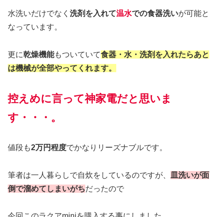
水洗いだけでなく
洗剤を入れて
温水
での食器洗い
が可能と
なっています。
更に
乾燥機能
もついていて
食器・水・洗剤を入れたらあと
は機械が全部やってくれます。
控えめに言って神家電だと思いま
す・・・。
値段も
2万円程度
でかなりリーズナブルです。
筆者は一人暮らしで自炊をしているのですが、
皿洗いが面
倒で溜めてしまいがち
だったので
今回このラクアminiを購入する事にしました。