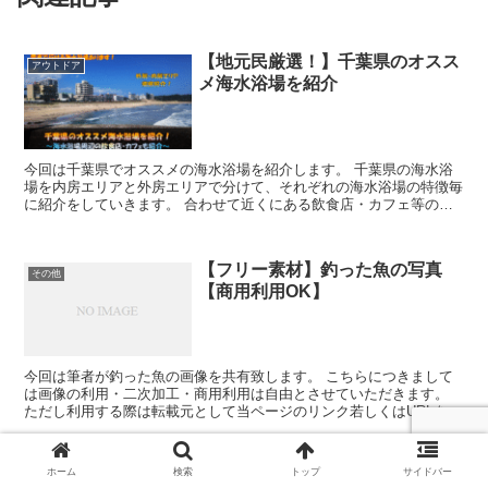
【地元民厳選！】千葉県のオスス
アウトドア
メ海水浴場を紹介
今回は千葉県でオススメの海水浴場を紹介します。 千葉県の海水浴
場を内房エリアと外房エリアで分けて、それぞれの海水浴場の特徴毎
に紹介をしていきます。 合わせて近くにある飲食店・カフェ等の施
設・サービス等についても随時紹介をしたいと思います。
【フリー素材】釣った魚の写真
その他
【商用利用OK】
今回は筆者が釣った魚の画像を共有致します。 こちらにつきまして
は画像の利用・二次加工・商用利用は自由とさせていただきます。
ただし利用する際は転載元として当ページのリンク若しくはURLを貼
るようにお願いいたします。
ホーム
検索
トップ
サイドバー
電車で船釣り！長浦こなや丸でア
その他