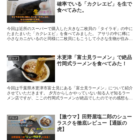
確率でいる「カクレエビ」を生で
食べてみた。
今回は近所のスーパーで購入した大きな二枚貝の「タイラギ」の中に
たまたまいた「カクレエビ」を食べてみました。 アサリの中に稀に
小さなカニがいるのと同様に二枚貝にもこうして小さな生物が住み着
く事があります。 カクレエビの紹介と実際に食べてみた感想を中心
に紹介します。
木更津「富士見ラーメン」で絶品
グルメ
竹岡式ラーメンを食べてみた！
今回は千葉県木更津市富士見にある「富士見ラーメン」について紹介
させていただきます。 夕方からしかやっていない知る人ぞ知るラー
メン店ですが、ここの竹岡式ラーメンが絶品でしたのでその感想も書
かせていただきます！ 筆者は数店舗木更津界隈で竹岡式ラーメンの
店を訪れてきましたが、ここが一番美味しかったため紹介させていた
だこうと思った次第です。
【激ウマ】田野屋塩二郎のシュー
グルメ
ラスクを徹底レビュー【通販の
虎】