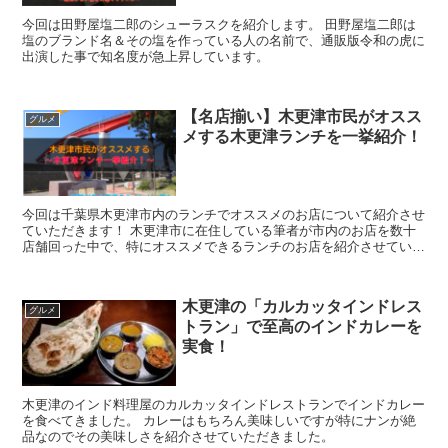
今回は田野屋塩二郎のシューラスクを紹介します。 田野屋塩二郎は
塩のブランド名＆その塩を作っている人の名前で、通販版令和の虎に
出演した事で知名度が急上昇しています。
【名店揃い】木更津市民がオスス
グルメ
メする木更津ランチを一挙紹介！
今回は千葉県木更津市内のランチでオススメのお店について紹介させ
ていただきます！ 木更津市に在住している筆者が市内のお店を数十
店舗回った中で、特にオススメできるランチのお店を紹介させていた
だきます。
木更津の「カルカッタインドレス
グルメ
トラン」で至高のインドカレーを
実食！
木更津のインド料理屋のカルカッタインドレストランでインドカレー
を食べてきました。 カレーはもちろん美味しいですが特にナンが絶
品なのでその美味しさを紹介させていただきました。