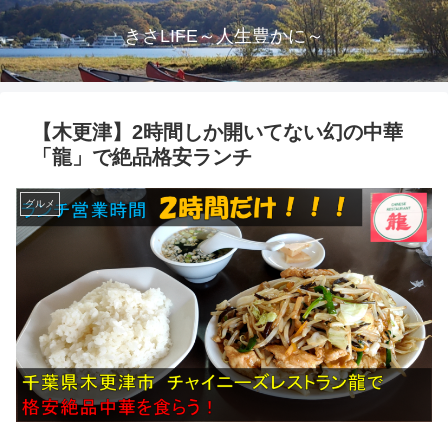
きさLIFE～人生豊かに～
【木更津】2時間しか開いてない幻の中華
「龍」で絶品格安ランチ
グルメ