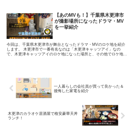
DBA（1Z0-085）に合格する事ができましたので、学習方法のノウハ
ウを紹介します。
【あのMVも！】千葉県木更津市
その他
が撮影場所になったドラマ・MV
を一挙紹介
今回は、千葉県木更津市が舞台となったドラマ・MVのロケ地を紹介
します。 木更津市で一番有名なのは「木更津キャッツアイ」なの
で、木更津キャッツアイのロケ地になった場所と、その他でロケ地と
なった場所を紹介します。 木更津キャッツアイは20年以上前のドラ
マですので、当時の撮影に使われた場所が減ってきているので2026
年最新の情報をお伝えいたします。 その他のMVも大ヒットしている
作品が数多くありますので、参考にしていただき聖地巡りしていただ
ければと思います。 今回は木更津駅周辺のロケ地を主に紹介しよう
と思います。
一人暮らしの会社員が買って良かった＆
後悔した家電を紹介
木更津のカラオケ居酒屋で格安豪華天丼
ランチ！