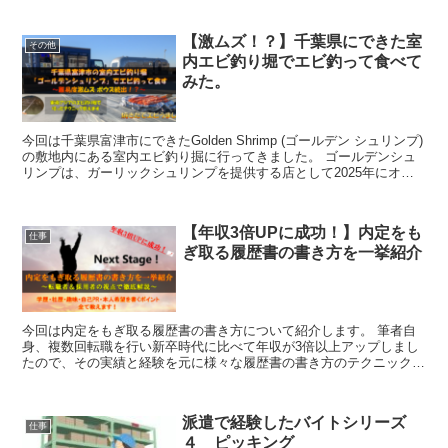
【激ムズ！？】千葉県にできた室
その他
内エビ釣り堀でエビ釣って食べて
みた。
今回は千葉県富津市にできたGolden Shrimp (ゴールデン シュリンプ)
の敷地内にある室内エビ釣り掘に行ってきました。 ゴールデンシュ
リンプは、ガーリックシュリンプを提供する店として2025年にオー
プンしていましたが、後追いでエビ釣り堀もオープンしました。 エ
ビの釣り堀は東南アジアでは比較的メジャーなアクティビティです
が、日本では結構珍しいです。 今回はエビ釣りにチャレンジしてそ
【年収3倍UPに成功！】内定をも
の場でエビを食べてきましたので釣り方・攻略法等諸々紹介します。
仕事
ぎ取る履歴書の書き方を一挙紹介
今回は内定をもぎ取る履歴書の書き方について紹介します。 筆者自
身、複数回転職を行い新卒時代に比べて年収が3倍以上アップしまし
たので、その実績と経験を元に様々な履歴書の書き方のテクニックに
ついて解説していこうと思います。 そして選考する側の経験もある
ので、求職者としての視点と採用側両方の視点を使い、この記事の読
者が完成度の高い履歴書を作成できるようになり、無事書類選考を通
派遣で経験したバイトシリーズ
過して内定まで繋げていければと思います。
仕事
４ ピッキング