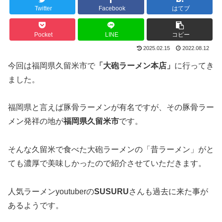
Twitter
Facebook
はてブ
Pocket
LINE
コピー
2025.02.15
2022.08.12
今回は福岡県久留米市で
「大砲ラーメン本店」
に行ってき
ました。
福岡県と言えば豚骨ラーメンが有名ですが、その豚骨ラー
メン発祥の地が
福岡県久留米市
です。
そんな久留米で食べた大砲ラーメンの「昔ラーメン」がと
ても濃厚で美味しかったので紹介させていただきます。
人気ラーメンyoutuberの
SUSURU
さんも過去に来た事が
あるようです。