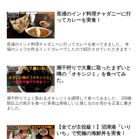
長浦のインド料理チャダニーに行
グルメ
ってカレーを実食！
長浦のインド料理チャダニーに行ってカレーを食べてきました。 本
場のシェフが作るインドカレーでしたので紹介させていただきます！
潮干狩りで大量に取ったまずいと
グルメ
噂の「オキシジミ」を食べてみ
た。
潮干狩りでよく取れるオキシジミを調理して食べてみました。 150種
類以上の魚介を食べた筆者は美味しいと感じるのか否かを正直に書き
ました。
【全てが主役級！】沼津港「いり
グルメ
いち」で究極の海鮮丼を実食！