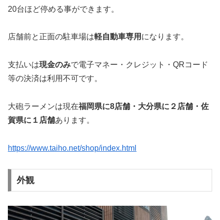
20台ほど停める事ができます。
店舗前と正面の駐車場は
軽自動車専用
になります。
支払いは
現金のみ
で電子マネー・クレジット・QRコード
等の決済は利用不可です。
大砲ラーメンは現在
福岡県に8店舗・大分県に２店舗・佐
賀県に１店舗
あります。
https://www.taiho.net/shop/index.html
外観