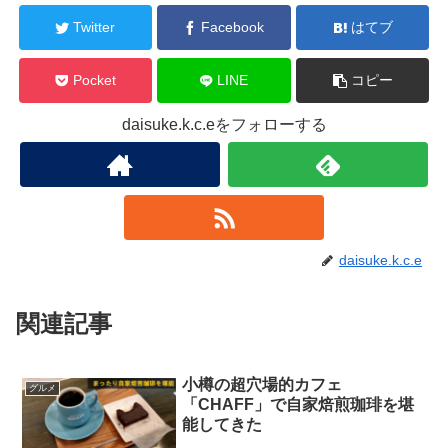
Twitter
Facebook
はてブ
Pocket
LINE
コピー
daisuke.k.c.eをフォローする
daisuke.k.c.e
関連記事
小樽の超穴場的カフェ
グルメ
「CHAFF」で自家焙煎珈琲を堪
能してきた