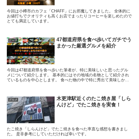
今回は小樽市のカフェ「CHAFF」にお邪魔してきました。 全体的に
お値打ちでクオリティも高くお店でまったりコーヒーを楽しめたので
とても満足しています。
47都道府県を食べ歩いてガチでう
グルメ
まかった厳選グルメを紹介
今回は47都道府県を食べ歩いた筆者が、特に美味しいと思ったグル
メについて紹介します。 基本的にはその地域の名物として紹介され
ているものを中心とします。 食べた物の中で特に秀出て美味しかっ
たものだけをピックアップしました。
木更津駅近くのたこ焼き屋「しら
グルメ
んけど」でたこ焼きを実食！
たこ焼き「しらんけど」でたこ焼きを食べた率直な感想を書きまし
た。 是非参考にしていただければ幸いです。