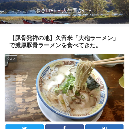
きさLIFE～人生豊かに～
【豚骨発祥の地】久留米「大砲ラーメン」
で濃厚豚骨ラーメンを食べてきた。
グルメ