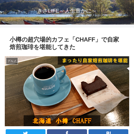
きさLIFE～人生豊かに～
小樽の超穴場的カフェ「CHAFF」で自家
焙煎珈琲を堪能してきた
グルメ