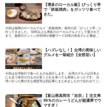
【博多のローカル飯】びっくり亭
グルメ
で「鉄板焼肉」をガッツリ食べて
きた。
今回は福岡のローカルグルメ「鉄板焼肉」発祥の店「びっくり亭」に
行ってきました。 50年以上も博多のローカルグルメとして愛されて
きて、秘密のケンミンSHOWや沸騰ワード10等の有名テレビ番組で
も取り上げられた事があります。
【ハズレなし！】台湾の美味しい
グルメ
グルメを一挙紹介【全部旨い】
今回は台湾旅行で食べたものを紹介します。 台湾のグルメは日本人
にも合う味付けのものが多くどれを食べても美味しかったです。 台
湾へ行った際の主な感想等は別記事にまとめましたので合わせてご確
認ください。
【富山県高岡市「吉宗」】注文率
グルメ
99％のカレーうどんが超濃厚でウ
マすぎ！