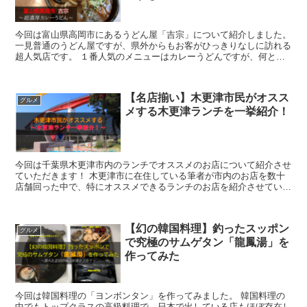
今回は富山県高岡市にあるうどん屋「吉宗」について紹介しました。
一見普通のうどん屋ですが、県外からもお客がひっきりなしに訪れる
超人気店です。 １番人気のメニューはカレーうどんですが、何と注
文率は99％です！
【名店揃い】木更津市民がオスス
グルメ
メする木更津ランチを一挙紹介！
今回は千葉県木更津市内のランチでオススメのお店について紹介させ
ていただきます！ 木更津市に在住している筆者が市内のお店を数十
店舗回った中で、特にオススメできるランチのお店を紹介させていた
だきます。
【幻の韓国料理】釣ったスッポン
グルメ
で究極のサムゲタン「龍鳳湯」を
作ってみた
今回は韓国料理の「ヨンボンタン」を作ってみました。 韓国料理の
中でもトップクラスの高級料理で、日本で出している店もほぼ存在し